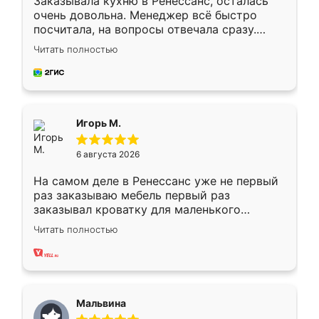
Заказывала кухню в Ренессанс, осталась
очень довольна. Менеджер всё быстро
посчитала, на вопросы отвечала сразу.
Замерщик приехал в субботу, подошёл к
Читать полностью
делу со всей ответственностью. Собрали
за день, ребята работали аккуратно, даже
пыли почти не было. Качество отличное,
ящики ходят плавно, ничего не скрипит.
Всё подошло как влитое.
Игорь М.
6 августа 2026
На самом деле в Ренессанс уже не первый
раз заказываю мебель первый раз
заказывал кроватку для маленького
ребёнка при его рождении ,во второй раз
Читать полностью
заказал шкаф-купе. По качеству очень
хорошее сборка достаточно быстрая,
также адекватные цены. До этого
сравнивал с разными конкурентами в этом
сегменте ,выбор у конкурентов куда
Мальвина
меньше, здесь же он более разнообразный.