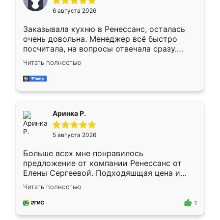
Мне нравится ,если что-то потребуется из
6 августа 2026
мебели буду заказывать только здесь.
Заказывала кухню в Ренессанс, осталась
очень довольна. Менеджер всё быстро
посчитала, на вопросы отвечала сразу.
Замерщик приехал в субботу, подошёл к
Читать полностью
делу со всей ответственностью. Собрали
за день, ребята работали аккуратно, даже
пыли почти не было. Качество отличное,
ящики ходят плавно, ничего не скрипит.
Всё подошло как влитое.
Аринка Р.
5 августа 2026
Больше всех мне понравилось
предложение от компании Ренессанс от
Елены Сергеевой. Подходяшщая цена и
короткие сроки изготовления. Приехавший
Читать полностью
для замера сотрудник Владислав
предложил по моему эскизу самый
1
подходящий вариант шкафа. Немного его