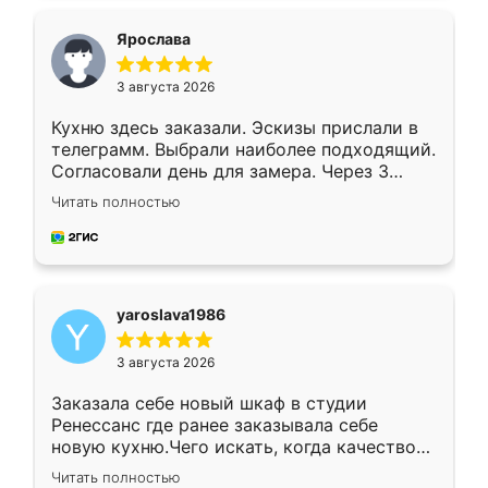
видоизменил, получилось даже лучше, чем
я хотела.
Ярослава
3 августа 2026
Кухню здесь заказали. Эскизы прислали в
телеграмм. Выбрали наиболее подходящий.
Согласовали день для замера. Через 3
недели кухня была уже готова. Остались
Читать полностью
довольны работой. Спасибо Ренессанс
мебель за качественную работу!
yaroslava1986
3 августа 2026
Заказала себе новый шкаф в студии
Ренессанс где ранее заказывала себе
новую кухню.Чего искать, когда качеством
вполне довольна. Служит кухня уже почти
Читать полностью