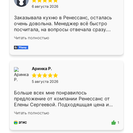
Мне нравится ,если что-то потребуется из
6 августа 2026
мебели буду заказывать только здесь.
Заказывала кухню в Ренессанс, осталась
очень довольна. Менеджер всё быстро
посчитала, на вопросы отвечала сразу.
Замерщик приехал в субботу, подошёл к
Читать полностью
делу со всей ответственностью. Собрали
за день, ребята работали аккуратно, даже
пыли почти не было. Качество отличное,
ящики ходят плавно, ничего не скрипит.
Всё подошло как влитое.
Аринка Р.
5 августа 2026
Больше всех мне понравилось
предложение от компании Ренессанс от
Елены Сергеевой. Подходяшщая цена и
короткие сроки изготовления. Приехавший
Читать полностью
для замера сотрудник Владислав
предложил по моему эскизу самый
1
подходящий вариант шкафа. Немного его