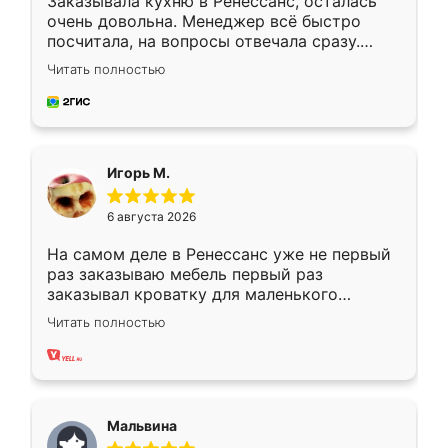
Заказывала кухню в Ренессанс, осталась
очень довольна. Менеджер всё быстро
посчитала, на вопросы отвечала сразу.
Замерщик приехал в субботу, подошёл к
Читать полностью
делу со всей ответственностью. Собрали
за день, ребята работали аккуратно, даже
пыли почти не было. Качество отличное,
ящики ходят плавно, ничего не скрипит.
Всё подошло как влитое.
Игорь М.
6 августа 2026
На самом деле в Ренессанс уже не первый
раз заказываю мебель первый раз
заказывал кроватку для маленького
ребёнка при его рождении ,во второй раз
Читать полностью
заказал шкаф-купе. По качеству очень
хорошее сборка достаточно быстрая,
также адекватные цены. До этого
сравнивал с разными конкурентами в этом
сегменте ,выбор у конкурентов куда
Мальвина
меньше, здесь же он более разнообразный.