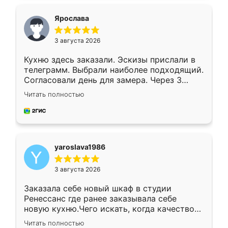
видоизменил, получилось даже лучше, чем
я хотела.
Ярослава
3 августа 2026
Кухню здесь заказали. Эскизы прислали в
телеграмм. Выбрали наиболее подходящий.
Согласовали день для замера. Через 3
недели кухня была уже готова. Остались
Читать полностью
довольны работой. Спасибо Ренессанс
мебель за качественную работу!
yaroslava1986
3 августа 2026
Заказала себе новый шкаф в студии
Ренессанс где ранее заказывала себе
новую кухню.Чего искать, когда качеством
вполне довольна. Служит кухня уже почти
Читать полностью