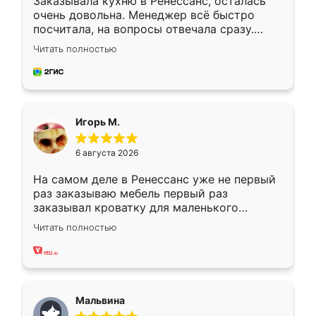
Заказывала кухню в Ренессанс, осталась
очень довольна. Менеджер всё быстро
посчитала, на вопросы отвечала сразу.
Замерщик приехал в субботу, подошёл к
Читать полностью
делу со всей ответственностью. Собрали
за день, ребята работали аккуратно, даже
пыли почти не было. Качество отличное,
ящики ходят плавно, ничего не скрипит.
Всё подошло как влитое.
Игорь М.
6 августа 2026
На самом деле в Ренессанс уже не первый
раз заказываю мебель первый раз
заказывал кроватку для маленького
ребёнка при его рождении ,во второй раз
Читать полностью
заказал шкаф-купе. По качеству очень
хорошее сборка достаточно быстрая,
также адекватные цены. До этого
сравнивал с разными конкурентами в этом
сегменте ,выбор у конкурентов куда
Мальвина
меньше, здесь же он более разнообразный.