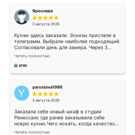
видоизменил, получилось даже лучше, чем
я хотела.
Ярослава
3 августа 2026
Кухню здесь заказали. Эскизы прислали в
телеграмм. Выбрали наиболее подходящий.
Согласовали день для замера. Через 3
недели кухня была уже готова. Остались
Читать полностью
довольны работой. Спасибо Ренессанс
мебель за качественную работу!
yaroslava1986
3 августа 2026
Заказала себе новый шкаф в студии
Ренессанс где ранее заказывала себе
новую кухню.Чего искать, когда качеством
вполне довольна. Служит кухня уже почти
Читать полностью