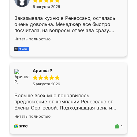
Мне нравится ,если что-то потребуется из
6 августа 2026
мебели буду заказывать только здесь.
Заказывала кухню в Ренессанс, осталась
очень довольна. Менеджер всё быстро
посчитала, на вопросы отвечала сразу.
Замерщик приехал в субботу, подошёл к
Читать полностью
делу со всей ответственностью. Собрали
за день, ребята работали аккуратно, даже
пыли почти не было. Качество отличное,
ящики ходят плавно, ничего не скрипит.
Всё подошло как влитое.
Аринка Р.
5 августа 2026
Больше всех мне понравилось
предложение от компании Ренессанс от
Елены Сергеевой. Подходяшщая цена и
короткие сроки изготовления. Приехавший
Читать полностью
для замера сотрудник Владислав
предложил по моему эскизу самый
1
подходящий вариант шкафа. Немного его