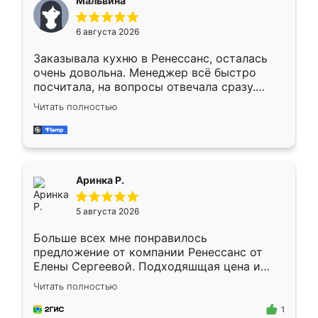
Мальвина
меньше, здесь же он более разнообразный.
Мне нравится ,если что-то потребуется из
6 августа 2026
мебели буду заказывать только здесь.
Заказывала кухню в Ренессанс, осталась
очень довольна. Менеджер всё быстро
посчитала, на вопросы отвечала сразу.
Замерщик приехал в субботу, подошёл к
Читать полностью
делу со всей ответственностью. Собрали
за день, ребята работали аккуратно, даже
пыли почти не было. Качество отличное,
ящики ходят плавно, ничего не скрипит.
Всё подошло как влитое.
Аринка Р.
5 августа 2026
Больше всех мне понравилось
предложение от компании Ренессанс от
Елены Сергеевой. Подходяшщая цена и
короткие сроки изготовления. Приехавший
Читать полностью
для замера сотрудник Владислав
предложил по моему эскизу самый
1