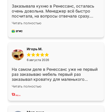
Заказывала кухню в Ренессанс, осталась
очень довольна. Менеджер всё быстро
посчитала, на вопросы отвечала сразу.
Замерщик приехал в субботу, подошёл к
Читать полностью
делу со всей ответственностью. Собрали
за день, ребята работали аккуратно, даже
пыли почти не было. Качество отличное,
ящики ходят плавно, ничего не скрипит.
Всё подошло как влитое.
Игорь М.
6 августа 2026
На самом деле в Ренессанс уже не первый
раз заказываю мебель первый раз
заказывал кроватку для маленького
ребёнка при его рождении ,во второй раз
Читать полностью
заказал шкаф-купе. По качеству очень
хорошее сборка достаточно быстрая,
также адекватные цены. До этого
сравнивал с разными конкурентами в этом
сегменте ,выбор у конкурентов куда