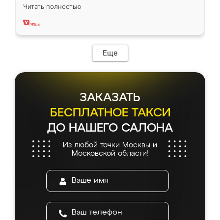
вполне довольна. Служит кухня уже почти
Читать полностью
два года, нареканий нет.
Еще
ЗАКАЗАТЬ
БЕСПЛАТНОЕ ТАКСИ
ДО НАШЕГО САЛОНА
Из любой точки Москвы и
Московской области!