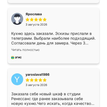
подходящий вариант шкафа. Немного его
видоизменил, получилось даже лучше, чем
я хотела.
Ярослава
3 августа 2026
Кухню здесь заказали. Эскизы прислали в
телеграмм. Выбрали наиболее подходящий.
Согласовали день для замера. Через 3
недели кухня была уже готова. Остались
Читать полностью
довольны работой. Спасибо Ренессанс
мебель за качественную работу!
yaroslava1986
3 августа 2026
Заказала себе новый шкаф в студии
Ренессанс где ранее заказывала себе
новую кухню.Чего искать, когда качеством