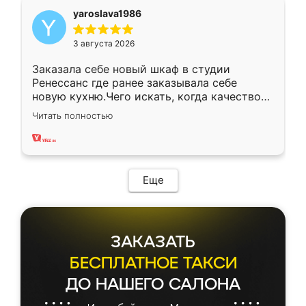
yaroslava1986
3 августа 2026
Заказала себе новый шкаф в студии
Ренессанс где ранее заказывала себе
новую кухню.Чего искать, когда качеством
вполне довольна. Служит кухня уже почти
Читать полностью
два года, нареканий нет.
Еще
ЗАКАЗАТЬ
БЕСПЛАТНОЕ ТАКСИ
ДО НАШЕГО САЛОНА