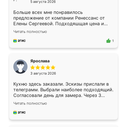
5 августа 2026
Больше всех мне понравилось
предложение от компании Ренессанс от
Елены Сергеевой. Подходяшщая цена и
короткие сроки изготовления. Приехавший
Читать полностью
для замера сотрудник Владислав
предложил по моему эскизу самый
1
подходящий вариант шкафа. Немного его
видоизменил, получилось даже лучше, чем
я хотела.
Ярослава
3 августа 2026
Кухню здесь заказали. Эскизы прислали в
телеграмм. Выбрали наиболее подходящий.
Согласовали день для замера. Через 3
недели кухня была уже готова. Остались
Читать полностью
довольны работой. Спасибо Ренессанс
мебель за качественную работу!