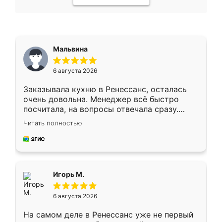
Мальвина
6 августа 2026
Заказывала кухню в Ренессанс, осталась
очень довольна. Менеджер всё быстро
посчитала, на вопросы отвечала сразу.
Замерщик приехал в субботу, подошёл к
Читать полностью
делу со всей ответственностью. Собрали
за день, ребята работали аккуратно, даже
пыли почти не было. Качество отличное,
ящики ходят плавно, ничего не скрипит.
Всё подошло как влитое.
Игорь М.
6 августа 2026
На самом деле в Ренессанс уже не первый