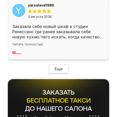
yaroslava1986
3 августа 2026
Заказала себе новый шкаф в студии
Ренессанс где ранее заказывала себе
новую кухню.Чего искать, когда качеством
вполне довольна. Служит кухня уже почти
Читать полностью
два года, нареканий нет.
Еще
ЗАКАЗАТЬ
БЕСПЛАТНОЕ ТАКСИ
ДО НАШЕГО САЛОНА