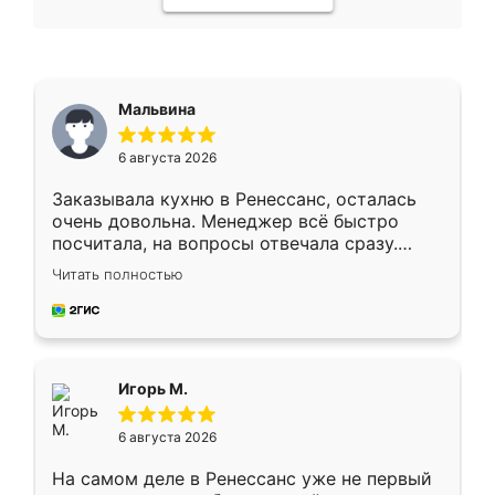
Мальвина
6 августа 2026
Заказывала кухню в Ренессанс, осталась
очень довольна. Менеджер всё быстро
посчитала, на вопросы отвечала сразу.
Замерщик приехал в субботу, подошёл к
Читать полностью
делу со всей ответственностью. Собрали
за день, ребята работали аккуратно, даже
пыли почти не было. Качество отличное,
ящики ходят плавно, ничего не скрипит.
Всё подошло как влитое.
Игорь М.
6 августа 2026
На самом деле в Ренессанс уже не первый