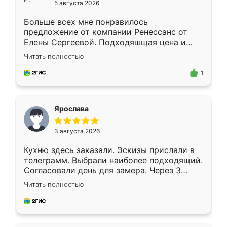
5 августа 2026
Больше всех мне понравилось
предложение от компании Ренессанс от
Елены Сергеевой. Подходяшщая цена и
короткие сроки изготовления. Приехавший
Читать полностью
для замера сотрудник Владислав
предложил по моему эскизу самый
1
подходящий вариант шкафа. Немного его
видоизменил, получилось даже лучше, чем
я хотела.
Ярослава
3 августа 2026
Кухню здесь заказали. Эскизы прислали в
телеграмм. Выбрали наиболее подходящий.
Согласовали день для замера. Через 3
недели кухня была уже готова. Остались
Читать полностью
довольны работой. Спасибо Ренессанс
мебель за качественную работу!