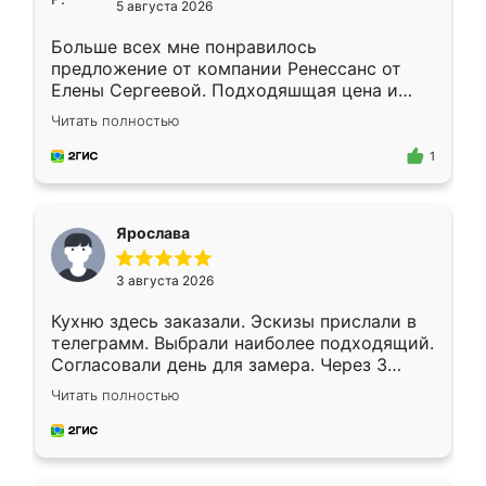
5 августа 2026
Больше всех мне понравилось
предложение от компании Ренессанс от
Елены Сергеевой. Подходяшщая цена и
короткие сроки изготовления. Приехавший
Читать полностью
для замера сотрудник Владислав
предложил по моему эскизу самый
1
подходящий вариант шкафа. Немного его
видоизменил, получилось даже лучше, чем
я хотела.
Ярослава
3 августа 2026
Кухню здесь заказали. Эскизы прислали в
телеграмм. Выбрали наиболее подходящий.
Согласовали день для замера. Через 3
недели кухня была уже готова. Остались
Читать полностью
довольны работой. Спасибо Ренессанс
мебель за качественную работу!