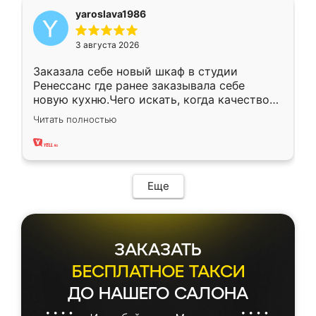
yaroslava1986
3 августа 2026
Заказала себе новый шкаф в студии
Ренессанс где ранее заказывала себе
новую кухню.Чего искать, когда качеством
вполне довольна. Служит кухня уже почти
Читать полностью
два года, нареканий нет.
Еще
ЗАКАЗАТЬ
БЕСПЛАТНОЕ ТАКСИ
ДО НАШЕГО САЛОНА