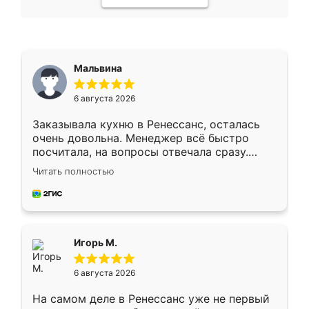
Мальвина
6 августа 2026
Заказывала кухню в Ренессанс, осталась
очень довольна. Менеджер всё быстро
посчитала, на вопросы отвечала сразу.
Замерщик приехал в субботу, подошёл к
Читать полностью
делу со всей ответственностью. Собрали
за день, ребята работали аккуратно, даже
пыли почти не было. Качество отличное,
ящики ходят плавно, ничего не скрипит.
Всё подошло как влитое.
Игорь М.
6 августа 2026
На самом деле в Ренессанс уже не первый