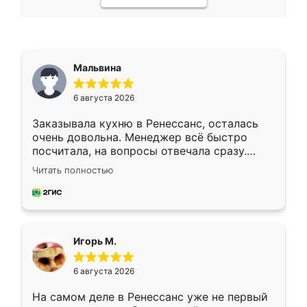
Мальвина
6 августа 2026
Заказывала кухню в Ренессанс, осталась
очень довольна. Менеджер всё быстро
посчитала, на вопросы отвечала сразу.
Замерщик приехал в субботу, подошёл к
Читать полностью
делу со всей ответственностью. Собрали
за день, ребята работали аккуратно, даже
пыли почти не было. Качество отличное,
ящики ходят плавно, ничего не скрипит.
Всё подошло как влитое.
Игорь М.
6 августа 2026
На самом деле в Ренессанс уже не первый