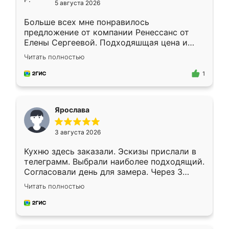
5 августа 2026
Больше всех мне понравилось
предложение от компании Ренессанс от
Елены Сергеевой. Подходяшщая цена и
короткие сроки изготовления. Приехавший
Читать полностью
для замера сотрудник Владислав
предложил по моему эскизу самый
1
подходящий вариант шкафа. Немного его
видоизменил, получилось даже лучше, чем
я хотела.
Ярослава
3 августа 2026
Кухню здесь заказали. Эскизы прислали в
телеграмм. Выбрали наиболее подходящий.
Согласовали день для замера. Через 3
недели кухня была уже готова. Остались
Читать полностью
довольны работой. Спасибо Ренессанс
мебель за качественную работу!