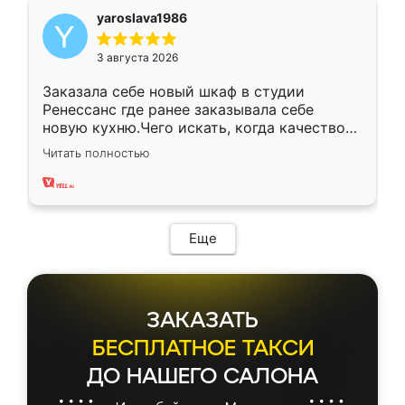
yaroslava1986
3 августа 2026
Заказала себе новый шкаф в студии
Ренессанс где ранее заказывала себе
новую кухню.Чего искать, когда качеством
вполне довольна. Служит кухня уже почти
Читать полностью
два года, нареканий нет.
Еще
ЗАКАЗАТЬ
БЕСПЛАТНОЕ ТАКСИ
ДО НАШЕГО САЛОНА