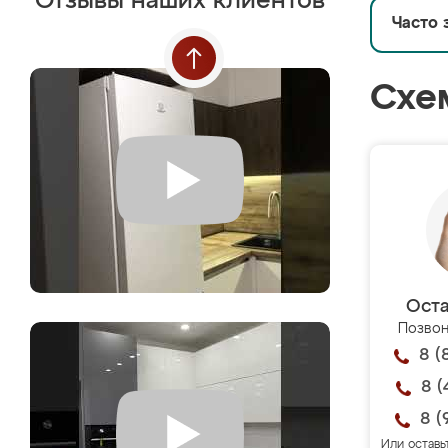
Отзывы наших клиентов
Часто 
Схе
Оста
Позвон
8 (
8 (
8 (
Или оставь