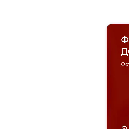
Ф
Д
Ост