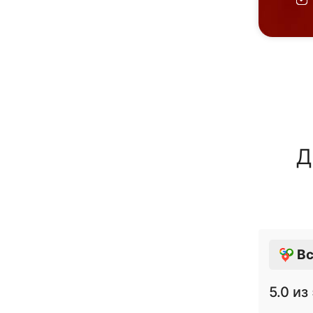
Д
Вс
5.0
из 