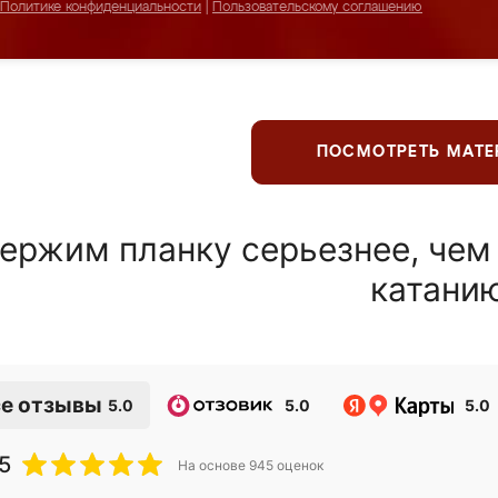
Политике конфиденциальности
|
Пользовательскому соглашению
ПОСМОТРЕТЬ МАТ
ержим планку серьезнее, чем
катани
е отзывы
5.0
5.0
5.0
5
На основе
945
оценок