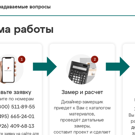
задаваемые вопросы
ма работы
вьте заявку
Замер и расчет
ите по номерам
Дизайнер-замерщик
800) 511-89-55
приедет к Вам с каталогом
материалов,
Вы
495) 665-24-01
проведёт детальные
р
926) 409-68-13
замеры,
д
составит проект и сделает
з
те заявку на сайте для