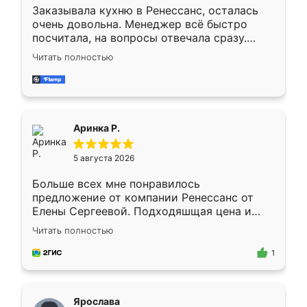
Заказывала кухню в Ренессанс, осталась
очень довольна. Менеджер всё быстро
посчитала, на вопросы отвечала сразу.
Замерщик приехал в субботу, подошёл к
Читать полностью
делу со всей ответственностью. Собрали
за день, ребята работали аккуратно, даже
пыли почти не было. Качество отличное,
ящики ходят плавно, ничего не скрипит.
Всё подошло как влитое.
Аринка Р.
5 августа 2026
Больше всех мне понравилось
предложение от компании Ренессанс от
Елены Сергеевой. Подходяшщая цена и
короткие сроки изготовления. Приехавший
Читать полностью
для замера сотрудник Владислав
предложил по моему эскизу самый
1
подходящий вариант шкафа. Немного его
видоизменил, получилось даже лучше, чем
я хотела.
Ярослава