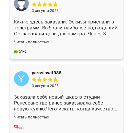
3 августа 2026
Кухню здесь заказали. Эскизы прислали в
телеграмм. Выбрали наиболее подходящий.
Согласовали день для замера. Через 3
недели кухня была уже готова. Остались
Читать полностью
довольны работой. Спасибо Ренессанс
мебель за качественную работу!
yaroslava1986
3 августа 2026
Заказала себе новый шкаф в студии
Ренессанс где ранее заказывала себе
новую кухню.Чего искать, когда качеством
вполне довольна. Служит кухня уже почти
Читать полностью
два года, нареканий нет.