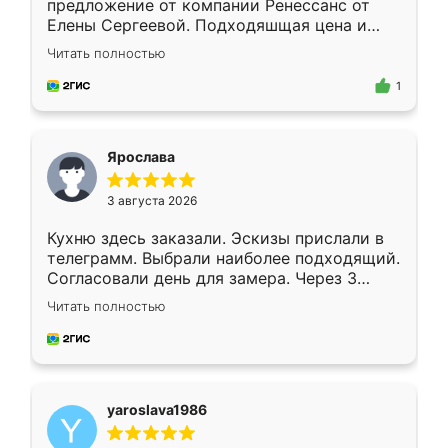
предложение от компании Ренессанс от
Елены Сергеевой. Подходяшщая цена и
короткие сроки изготовления. Приехавший
Читать полностью
для замера сотрудник Владислав
предложил по моему эскизу самый
1
подходящий вариант шкафа. Немного его
видоизменил, получилось даже лучше, чем
я хотела.
Ярослава
3 августа 2026
Кухню здесь заказали. Эскизы прислали в
телеграмм. Выбрали наиболее подходящий.
Согласовали день для замера. Через 3
недели кухня была уже готова. Остались
Читать полностью
довольны работой. Спасибо Ренессанс
мебель за качественную работу!
yaroslava1986