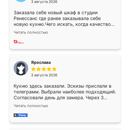
3 августа 2026
Заказала себе новый шкаф в студии
Ренессанс где ранее заказывала себе
новую кухню.Чего искать, когда качеством
вполне довольна. Служит кухня уже почти
Читать полностью
два года, нареканий нет.
Ярослава
3 августа 2026
Кухню здесь заказали. Эскизы прислали в
телеграмм. Выбрали наиболее подходящий.
Согласовали день для замера. Через 3
недели кухня была уже готова. Остались
Читать полностью
довольны работой. Спасибо Ренессанс
мебель за качественную работу!