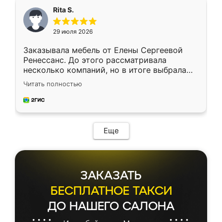
Rita S.
29 июля 2026
Заказывала мебель от Елены Сергеевой
Ренессанс. До этого рассматривала
несколько компаний, но в итоге выбрала
эту. Сначала обговорили условия, потом
Читать полностью
приехал замерщик, всё спокойно объяснил
и снял размеры. Изготовили в срок, с
доставкой тоже никаких проблем не
возникло. Сборку выполнили аккуратно,
мебель сразу встала на свое место без
Еще
каких-либо доработок. Качеством осталась
довольна, все выглядит так, как и ожидала.
ЗАКАЗАТЬ
БЕСПЛАТНОЕ ТАКСИ
ДО НАШЕГО САЛОНА