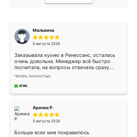
Мальвина
6 августа 2026
Заказывала кухню в Ренессанс, осталась
очень довольна. Менеджер всё быстро
посчитала, на вопросы отвечала сразу.
Замерщик приехал в субботу, подошёл к
Читать полностью
делу со всей ответственностью. Собрали
за день, ребята работали аккуратно, даже
пыли почти не было. Качество отличное,
ящики ходят плавно, ничего не скрипит.
Всё подошло как влитое.
Аринка Р.
5 августа 2026
Больше всех мне понравилось