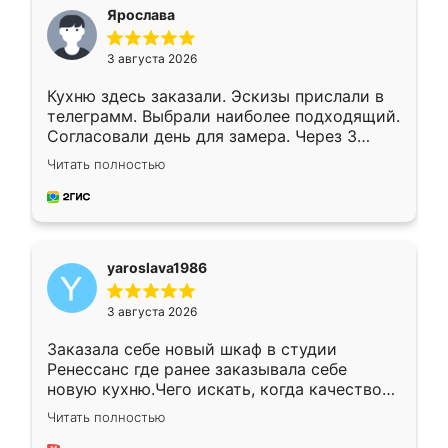
я хотела.
Ярослава
3 августа 2026
Кухню здесь заказали. Эскизы прислали в
телеграмм. Выбрали наиболее подходящий.
Согласовали день для замера. Через 3
недели кухня была уже готова. Остались
Читать полностью
довольны работой. Спасибо Ренессанс
мебель за качественную работу!
yaroslava1986
3 августа 2026
Заказала себе новый шкаф в студии
Ренессанс где ранее заказывала себе
новую кухню.Чего искать, когда качеством
вполне довольна. Служит кухня уже почти
Читать полностью
два года, нареканий нет.