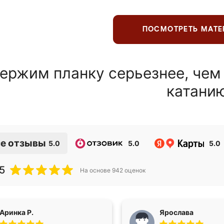
ПОСМОТРЕТЬ МАТ
ержим планку серьезнее, чем
катани
е отзывы
5.0
5.0
5.0
5
На основе
942
оценок
Аринка Р.
Ярослава