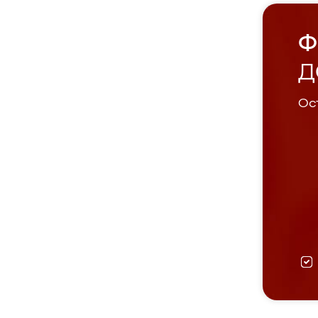
Ф
Д
Ост