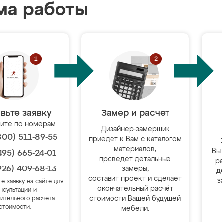
ма работы
вьте заявку
Замер и расчет
ите по номерам
Дизайнер-замерщик
800) 511-89-55
приедет к Вам с каталогом
материалов,
Вы
495) 665-24-01
проведёт детальные
р
926) 409-68-13
замеры,
д
составит проект и сделает
з
те заявку на сайте для
окончательный расчёт
нсультации и
стоимости Вашей будущей
ительного расчёта
стоимости.
мебели.