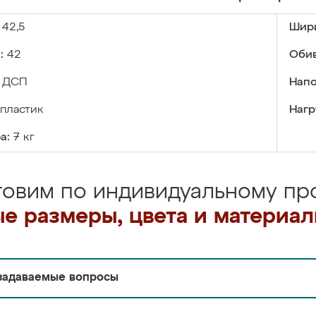
42,5
Шир
:
42
Обив
ДСП
Напо
пластик
Нагр
а:
7 кг
товим по индивидуальному про
е размеры, цвета и материа
задаваемые вопросы