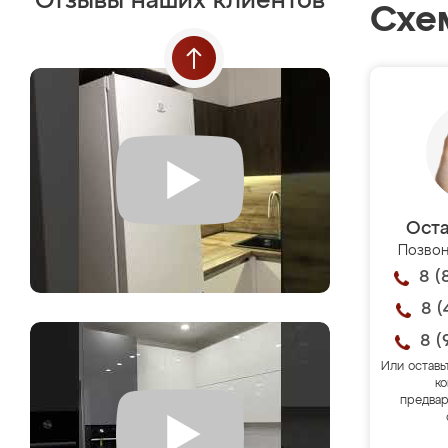
Отзывы наших клиентов
Схе
Оста
Позвон
8 (
8 (
8 (
Или оставь
ко
предвар