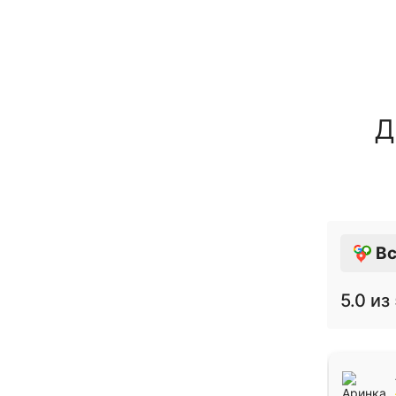
Д
Вс
5.0
из 