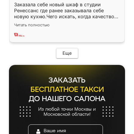
Заказала себе новый шкаф в студии
Ренессанс где ранее заказывала себе
новую кухню.Чего искать, когда качеством
вполне довольна. Служит кухня уже почти
Читать полностью
два года, нареканий нет.
Еще
ЗАКАЗАТЬ
БЕСПЛАТНОЕ ТАКСИ
ДО НАШЕГО САЛОНА
Из любой точки Москвы и
Московской области!