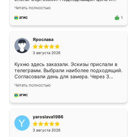
короткие сроки изготовления. Приехавший
Читать полностью
для замера сотрудник Владислав
предложил по моему эскизу самый
1
подходящий вариант шкафа. Немного его
видоизменил, получилось даже лучше, чем
я хотела.
Ярослава
3 августа 2026
Кухню здесь заказали. Эскизы прислали в
телеграмм. Выбрали наиболее подходящий.
Согласовали день для замера. Через 3
недели кухня была уже готова. Остались
Читать полностью
довольны работой. Спасибо Ренессанс
мебель за качественную работу!
yaroslava1986
3 августа 2026