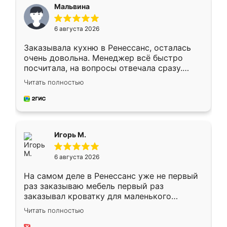
Мальвина
6 августа 2026
Заказывала кухню в Ренессанс, осталась
очень довольна. Менеджер всё быстро
посчитала, на вопросы отвечала сразу.
Замерщик приехал в субботу, подошёл к
Читать полностью
делу со всей ответственностью. Собрали
за день, ребята работали аккуратно, даже
пыли почти не было. Качество отличное,
ящики ходят плавно, ничего не скрипит.
Всё подошло как влитое.
Игорь М.
6 августа 2026
На самом деле в Ренессанс уже не первый
раз заказываю мебель первый раз
заказывал кроватку для маленького
ребёнка при его рождении ,во второй раз
Читать полностью
заказал шкаф-купе. По качеству очень
хорошее сборка достаточно быстрая,