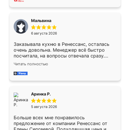
также адекватные цены. До этого
сравнивал с разными конкурентами в этом
сегменте ,выбор у конкурентов куда
Мальвина
меньше, здесь же он более разнообразный.
Мне нравится ,если что-то потребуется из
6 августа 2026
мебели буду заказывать только здесь.
Заказывала кухню в Ренессанс, осталась
очень довольна. Менеджер всё быстро
посчитала, на вопросы отвечала сразу.
Замерщик приехал в субботу, подошёл к
Читать полностью
делу со всей ответственностью. Собрали
за день, ребята работали аккуратно, даже
пыли почти не было. Качество отличное,
ящики ходят плавно, ничего не скрипит.
Всё подошло как влитое.
Аринка Р.
5 августа 2026
Больше всех мне понравилось
предложение от компании Ренессанс от
Елены Сергеевой. Подходяшщая цена и