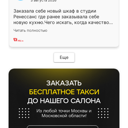
3 августа 2026
Заказала себе новый шкаф в студии
Ренессанс где ранее заказывала себе
новую кухню.Чего искать, когда качеством
вполне довольна. Служит кухня уже почти
Читать полностью
два года, нареканий нет.
Еще
ЗАКАЗАТЬ
БЕСПЛАТНОЕ ТАКСИ
ДО НАШЕГО САЛОНА
Из любой точки Москвы и
Московской области!