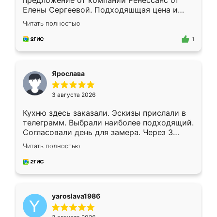
предложение от компании Ренессанс от
Елены Сергеевой. Подходяшщая цена и
короткие сроки изготовления. Приехавший
Читать полностью
для замера сотрудник Владислав
предложил по моему эскизу самый
1
подходящий вариант шкафа. Немного его
видоизменил, получилось даже лучше, чем
я хотела.
Ярослава
3 августа 2026
Кухню здесь заказали. Эскизы прислали в
телеграмм. Выбрали наиболее подходящий.
Согласовали день для замера. Через 3
недели кухня была уже готова. Остались
Читать полностью
довольны работой. Спасибо Ренессанс
мебель за качественную работу!
yaroslava1986