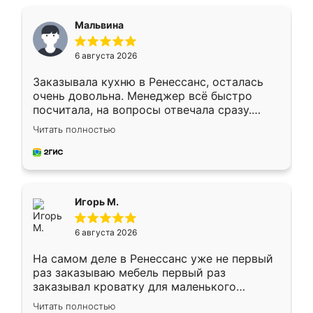
Мальвина
6 августа 2026
Заказывала кухню в Ренессанс, осталась
очень довольна. Менеджер всё быстро
посчитала, на вопросы отвечала сразу.
Замерщик приехал в субботу, подошёл к
Читать полностью
делу со всей ответственностью. Собрали
за день, ребята работали аккуратно, даже
пыли почти не было. Качество отличное,
ящики ходят плавно, ничего не скрипит.
Всё подошло как влитое.
Игорь М.
6 августа 2026
На самом деле в Ренессанс уже не первый
раз заказываю мебель первый раз
заказывал кроватку для маленького
ребёнка при его рождении ,во второй раз
Читать полностью