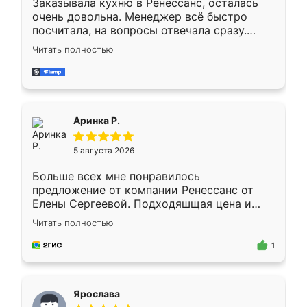
Заказывала кухню в Ренессанс, осталась
очень довольна. Менеджер всё быстро
посчитала, на вопросы отвечала сразу.
Замерщик приехал в субботу, подошёл к
Читать полностью
делу со всей ответственностью. Собрали
за день, ребята работали аккуратно, даже
пыли почти не было. Качество отличное,
ящики ходят плавно, ничего не скрипит.
Всё подошло как влитое.
Аринка Р.
5 августа 2026
Больше всех мне понравилось
предложение от компании Ренессанс от
Елены Сергеевой. Подходяшщая цена и
короткие сроки изготовления. Приехавший
Читать полностью
для замера сотрудник Владислав
предложил по моему эскизу самый
1
подходящий вариант шкафа. Немного его
видоизменил, получилось даже лучше, чем
я хотела.
Ярослава