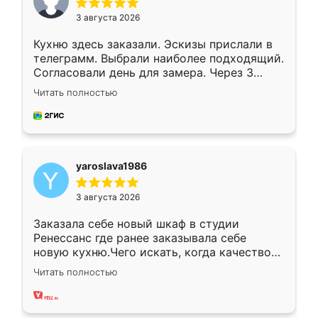
3 августа 2026
Кухню здесь заказали. Эскизы прислали в
телеграмм. Выбрали наиболее подходящий.
Согласовали день для замера. Через 3
недели кухня была уже готова. Остались
Читать полностью
довольны работой. Спасибо Ренессанс
мебель за качественную работу!
yaroslava1986
3 августа 2026
Заказала себе новый шкаф в студии
Ренессанс где ранее заказывала себе
новую кухню.Чего искать, когда качеством
вполне довольна. Служит кухня уже почти
Читать полностью
два года, нареканий нет.