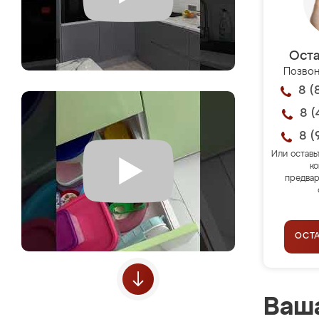
Оста
Позвон
8 (
8 (
8 (
Или оставь
ко
предвар
ОСТ
Ваша