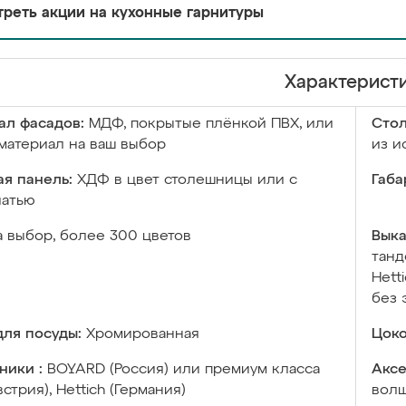
реть акции на кухонные гарнитуры
Характерист
ал фасадов:
МДФ, покрытые плёнкой ПВХ, или
Сто
материал на ваш выбор
из и
я панель:
ХДФ в цвет столешницы или с
Габа
чатью
а выбор, более 300 цветов
Выка
танд
Hett
без 
ля посуды:
Хромированная
Цоко
ники :
BOYARD (Россия) или премиум класса
Аксе
встрия), Hettich (Германия)
волш