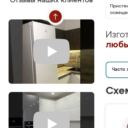
Отзывы наших клиентов
Пристен
освеще
Изго
любы
Часто 
Схе