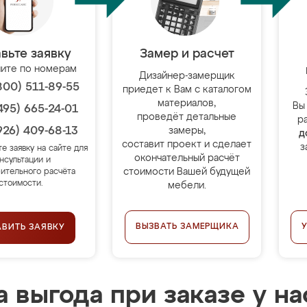
вьте заявку
Замер и расчет
ите по номерам
Дизайнер-замерщик
800) 511-89-55
приедет к Вам с каталогом
материалов,
Вы
495) 665-24-01
проведёт детальные
р
926) 409-68-13
замеры,
д
составит проект и сделает
з
те заявку на сайте для
окончательный расчёт
нсультации и
стоимости Вашей будущей
ительного расчёта
стоимости.
мебели.
ВЫЗВАТЬ ЗАМЕРЩИКА
АВИТЬ ЗАЯВКУ
 выгода при заказе у на