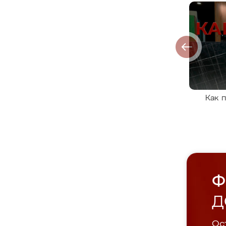
Как 
Ф
Д
Ост