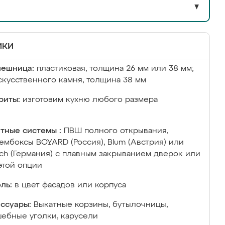
▼
ики
лешница:
пластиковая, толщина 26 мм или 38 мм;
скусственного камня, толщина 38 мм
риты:
изготовим кухню любого размера
тные системы :
ПВШ полного открывания,
ембоксы BOYARD (Россия), Blum (Австрия) или
ich (Германия) с плавным закрыванием дверок или
этой опции
ль:
в цвет фасадов или корпуса
ссуары:
Выкатные корзины, бутылочницы,
ебные уголки, карусели