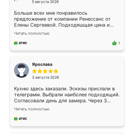
5 августа 2026
Больше всех мне понравилось
предложение от компании Ренессанс от
Елены Сергеевой. Подходяшщая цена и
короткие сроки изготовления. Приехавший
Читать полностью
для замера сотрудник Владислав
предложил по моему эскизу самый
1
подходящий вариант шкафа. Немного его
видоизменил, получилось даже лучше, чем
я хотела.
Ярослава
3 августа 2026
Кухню здесь заказали. Эскизы прислали в
телеграмм. Выбрали наиболее подходящий.
Согласовали день для замера. Через 3
недели кухня была уже готова. Остались
Читать полностью
довольны работой. Спасибо Ренессанс
мебель за качественную работу!