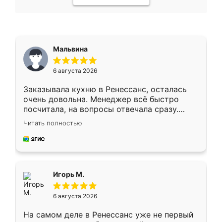
Мальвина
6 августа 2026
Заказывала кухню в Ренессанс, осталась
очень довольна. Менеджер всё быстро
посчитала, на вопросы отвечала сразу.
Замерщик приехал в субботу, подошёл к
Читать полностью
делу со всей ответственностью. Собрали
за день, ребята работали аккуратно, даже
пыли почти не было. Качество отличное,
ящики ходят плавно, ничего не скрипит.
Всё подошло как влитое.
Игорь М.
6 августа 2026
На самом деле в Ренессанс уже не первый