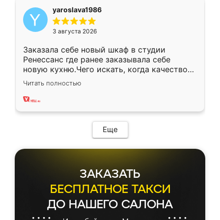
yaroslava1986
3 августа 2026
Заказала себе новый шкаф в студии
Ренессанс где ранее заказывала себе
новую кухню.Чего искать, когда качеством
вполне довольна. Служит кухня уже почти
Читать полностью
два года, нареканий нет.
Еще
ЗАКАЗАТЬ
БЕСПЛАТНОЕ ТАКСИ
ДО НАШЕГО САЛОНА