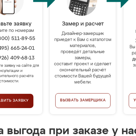
вьте заявку
Замер и расчет
ите по номерам
Дизайнер-замерщик
800) 511-89-55
приедет к Вам с каталогом
материалов,
Вы
495) 665-24-01
проведёт детальные
р
926) 409-68-13
замеры,
д
составит проект и сделает
з
те заявку на сайте для
окончательный расчёт
нсультации и
стоимости Вашей будущей
ительного расчёта
стоимости.
мебели.
ВЫЗВАТЬ ЗАМЕРЩИКА
АВИТЬ ЗАЯВКУ
 выгода при заказе у на