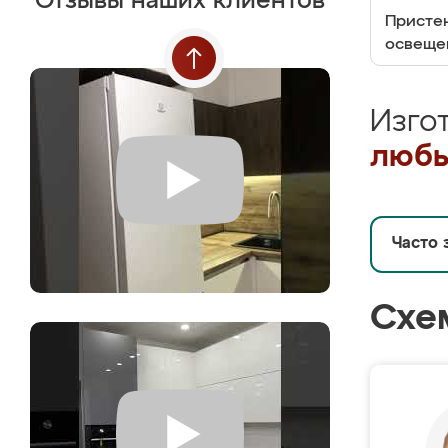
Отзывы наших клиентов
Пристен
освеще
Изго
любы
Часто 
Схе