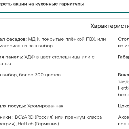
реть акции на кухонные гарнитуры
Характерист
ал фасадов:
МДФ, покрытые плёнкой ПВХ, или
Сто
материал на ваш выбор
из и
я панель:
ХДФ в цвет столешницы или с
Габа
чатью
а выбор, более 300 цветов
Выка
танд
Hett
без 
ля посуды:
Хромированная
Цоко
ники :
BOYARD (Россия) или премиум класса
Аксе
встрия), Hettich (Германия)
волш