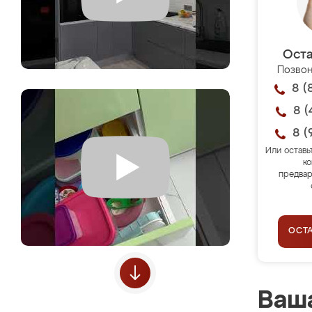
Оста
Позвон
8 (
8 (
8 (
Или оставь
ко
предвар
ОСТ
Ваша