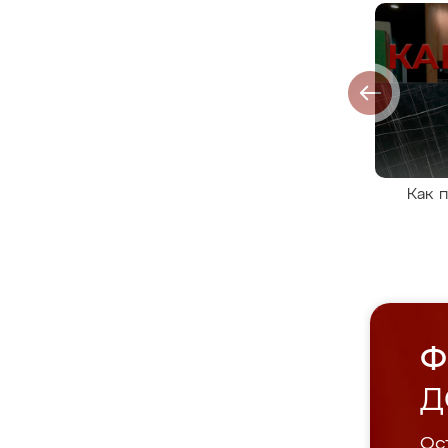
Как 
Ф
Д
Ост