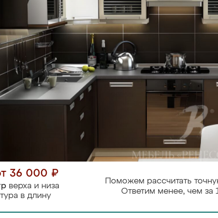
от 36 000 ₽
Поможем рассчитать точну
тр
верха и низа
Ответим менее, чем за 
тура в длину