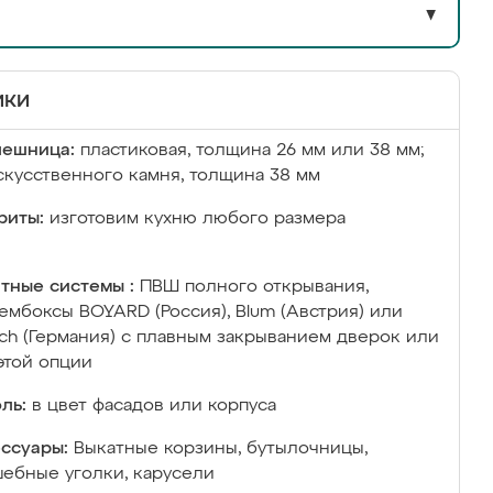
▼
ики
лешница:
пластиковая, толщина 26 мм или 38 мм;
скусственного камня, толщина 38 мм
риты:
изготовим кухню любого размера
тные системы :
ПВШ полного открывания,
ембоксы BOYARD (Россия), Blum (Австрия) или
ich (Германия) с плавным закрыванием дверок или
этой опции
ль:
в цвет фасадов или корпуса
ссуары:
Выкатные корзины, бутылочницы,
ебные уголки, карусели