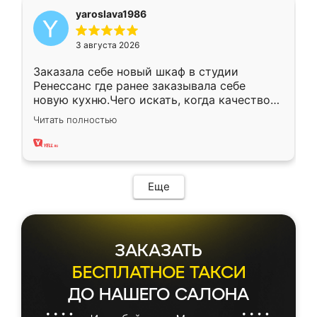
yaroslava1986
3 августа 2026
Заказала себе новый шкаф в студии
Ренессанс где ранее заказывала себе
новую кухню.Чего искать, когда качеством
вполне довольна. Служит кухня уже почти
Читать полностью
два года, нареканий нет.
Еще
ЗАКАЗАТЬ
БЕСПЛАТНОЕ ТАКСИ
ДО НАШЕГО САЛОНА