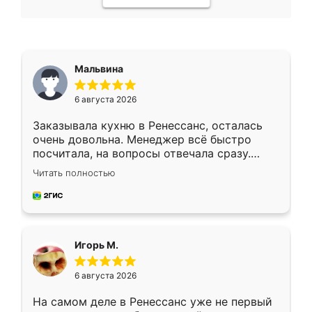
Мальвина
6 августа 2026
Заказывала кухню в Ренессанс, осталась
очень довольна. Менеджер всё быстро
посчитала, на вопросы отвечала сразу.
Замерщик приехал в субботу, подошёл к
Читать полностью
делу со всей ответственностью. Собрали
за день, ребята работали аккуратно, даже
пыли почти не было. Качество отличное,
ящики ходят плавно, ничего не скрипит.
Всё подошло как влитое.
Игорь М.
6 августа 2026
На самом деле в Ренессанс уже не первый