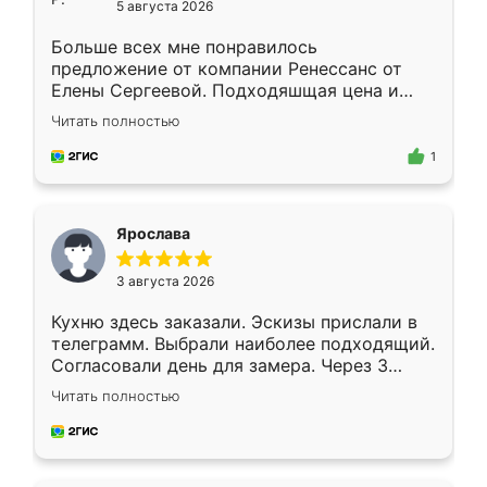
5 августа 2026
Больше всех мне понравилось
предложение от компании Ренессанс от
Елены Сергеевой. Подходяшщая цена и
короткие сроки изготовления. Приехавший
Читать полностью
для замера сотрудник Владислав
предложил по моему эскизу самый
1
подходящий вариант шкафа. Немного его
видоизменил, получилось даже лучше, чем
я хотела.
Ярослава
3 августа 2026
Кухню здесь заказали. Эскизы прислали в
телеграмм. Выбрали наиболее подходящий.
Согласовали день для замера. Через 3
недели кухня была уже готова. Остались
Читать полностью
довольны работой. Спасибо Ренессанс
мебель за качественную работу!