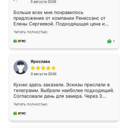
5 августа 2026
Больше всех мне понравилось
предложение от компании Ренессанс от
Елены Сергеевой. Подходяшщая цена и
короткие сроки изготовления. Приехавший
Читать полностью
для замера сотрудник Владислав
предложил по моему эскизу самый
1
подходящий вариант шкафа. Немного его
видоизменил, получилось даже лучше, чем
я хотела.
Ярослава
3 августа 2026
Кухню здесь заказали. Эскизы прислали в
телеграмм. Выбрали наиболее подходящий.
Согласовали день для замера. Через 3
недели кухня была уже готова. Остались
Читать полностью
довольны работой. Спасибо Ренессанс
мебель за качественную работу!