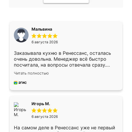
Мальвина
6 августа 2026
Заказывала кухню в Ренессанс, осталась
очень довольна. Менеджер всё быстро
посчитала, на вопросы отвечала сразу.
Замерщик приехал в субботу, подошёл к
Читать полностью
делу со всей ответственностью. Собрали
за день, ребята работали аккуратно, даже
пыли почти не было. Качество отличное,
ящики ходят плавно, ничего не скрипит.
Всё подошло как влитое.
Игорь М.
6 августа 2026
На самом деле в Ренессанс уже не первый