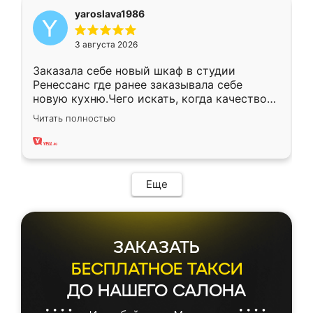
yaroslava1986
3 августа 2026
Заказала себе новый шкаф в студии
Ренессанс где ранее заказывала себе
новую кухню.Чего искать, когда качеством
вполне довольна. Служит кухня уже почти
Читать полностью
два года, нареканий нет.
Еще
ЗАКАЗАТЬ
БЕСПЛАТНОЕ ТАКСИ
ДО НАШЕГО САЛОНА