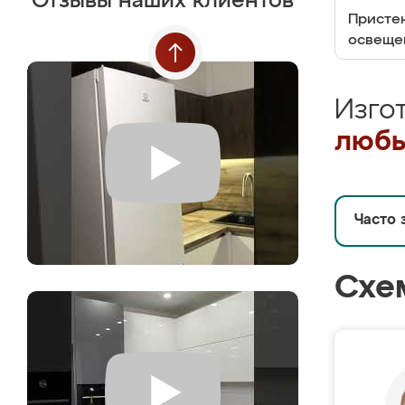
Отзывы наших клиентов
Пристен
освеще
Изго
любы
Часто 
Схе