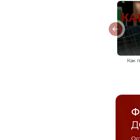
Как 
Ф
Д
Ост