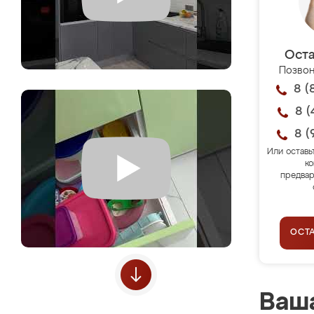
Оста
Позвон
8 (
8 (
8 (
Или оставь
ко
предвар
ОСТ
Ваша