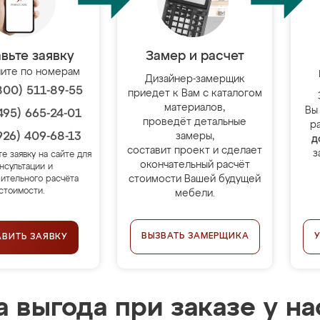
вьте заявку
Замер и расчет
ите по номерам
Дизайнер-замерщик
800) 511-89-55
приедет к Вам с каталогом
материалов,
Вы
495) 665-24-01
проведёт детальные
р
926) 409-68-13
замеры,
д
составит проект и сделает
з
те заявку на сайте для
окончательный расчёт
нсультации и
стоимости Вашей будущей
ительного расчёта
стоимости.
мебели.
ВЫЗВАТЬ ЗАМЕРЩИКА
АВИТЬ ЗАЯВКУ
 выгода при заказе у на