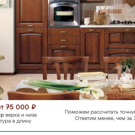
от 75 000 ₽
Поможем рассчитать точну
тр
верха и низа
Ответим менее, чем за 
тура в длину