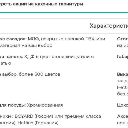
реть акции на кухонные гарнитуры
Характерист
ал фасадов:
МДФ, покрытые плёнкой ПВХ, или
Сто
материал на ваш выбор
из и
я панель:
ХДФ в цвет столешницы или с
Габа
чатью
а выбор, более 300 цветов
Выка
танд
Hett
без 
ля посуды:
Хромированная
Цоко
ники :
BOYARD (Россия) или премиум класса
Аксе
встрия), Hettich (Германия)
волш