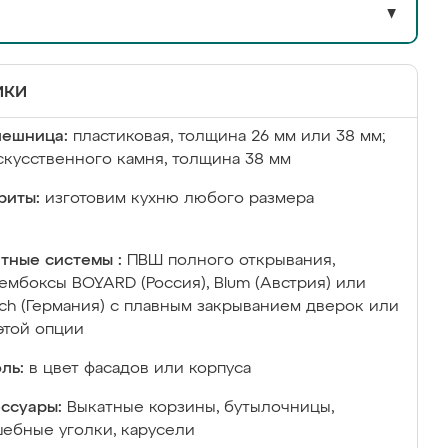
▼
ики
лешница:
пластиковая, толщина 26 мм или 38 мм;
скусственного камня, толщина 38 мм
риты:
изготовим кухню любого размера
тные системы :
ПВШ полного открывания,
ембоксы BOYARD (Россия), Blum (Австрия) или
ich (Германия) с плавным закрыванием дверок или
этой опции
ль:
в цвет фасадов или корпуса
ссуары:
Выкатные корзины, бутылочницы,
ебные уголки, карусели