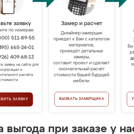
вьте заявку
Замер и расчет
ите по номерам
Дизайнер-замерщик
800) 511-89-55
приедет к Вам с каталогом
материалов,
Вы
495) 665-24-01
проведёт детальные
р
926) 409-68-13
замеры,
д
составит проект и сделает
з
те заявку на сайте для
окончательный расчёт
нсультации и
стоимости Вашей будущей
ительного расчёта
стоимости.
мебели.
ВЫЗВАТЬ ЗАМЕРЩИКА
АВИТЬ ЗАЯВКУ
 выгода при заказе у на