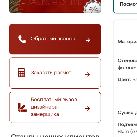
Посмот
Обратный звонок
Матери
Стенова
фотопе
Заказать расчёт
Цвет:
н
Бесплатный вызов
дизайнера-
Сушка д
замерщика
Подъем
Blum (А