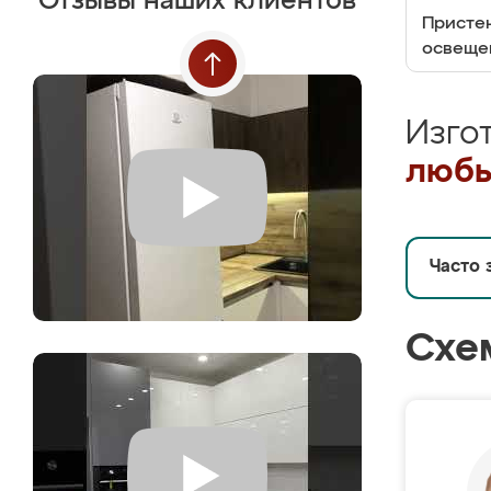
Отзывы наших клиентов
Пристен
освеще
Изго
любы
Часто 
Схе