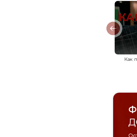
Как 
Ф
Д
Ост