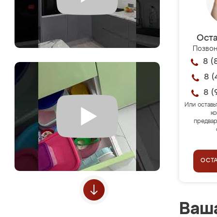
Оста
Позвон
8 (
8 (
8 (
Или оставь
ко
предвар
ОСТ
Ваша