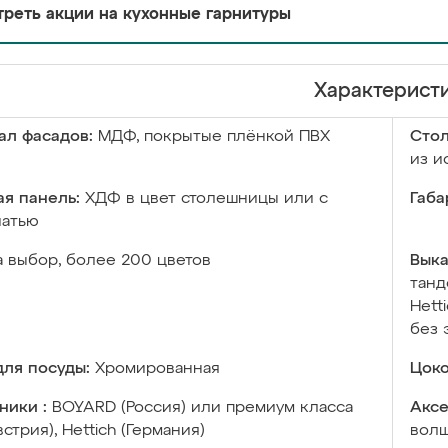
реть акции на кухонные гарнитуры
Характерист
ал фасадов:
МДФ, покрытые плёнкой ПВХ
Сто
из и
я панель:
ХДФ в цвет столешницы или с
Габа
чатью
а выбор, более 200 цветов
Выка
танд
Hett
без 
ля посуды:
Хромированная
Цоко
ники :
BOYARD (Россия) или премиум класса
Аксе
встрия), Hettich (Германия)
волш