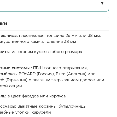
▼
ики
лешница:
пластиковая, толщина 26 мм или 38 мм;
скусственного камня, толщина 38 мм
риты:
изготовим кухню любого размера
тные системы :
ПВШ полного открывания,
ембоксы BOYARD (Россия), Blum (Австрия) или
ich (Германия) с плавным закрыванием дверок или
этой опции
ль:
в цвет фасадов или корпуса
ссуары:
Выкатные корзины, бутылочницы,
ебные уголки, карусели