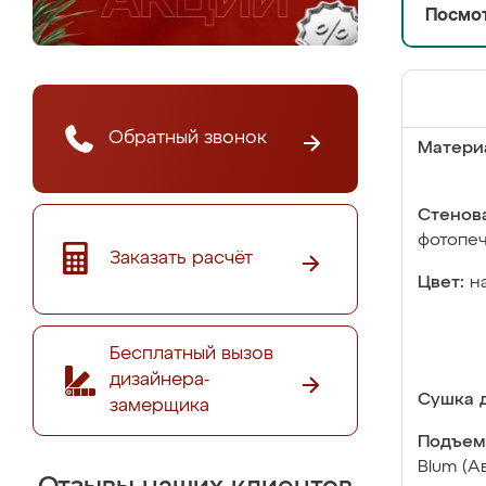
Посмот
Обратный звонок
Матери
Стенова
фотопе
Заказать расчёт
Цвет:
н
Бесплатный вызов
дизайнера-
Сушка д
замерщика
Подъем
Blum (А