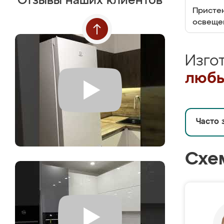
Отзывы наших клиентов
Пристен
освеще
Изго
любы
Часто 
Схе