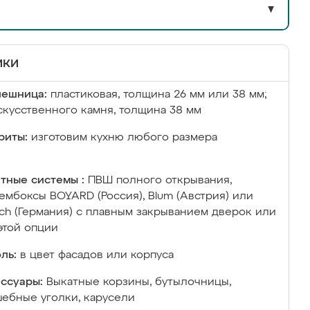
▼
ики
лешница:
пластиковая, толщина 26 мм или 38 мм;
скусственного камня, толщина 38 мм
риты:
изготовим кухню любого размера
тные системы :
ПВШ полного открывания,
ембоксы BOYARD (Россия), Blum (Австрия) или
ich (Германия) с плавным закрыванием дверок или
этой опции
ль:
в цвет фасадов или корпуса
ссуары:
Выкатные корзины, бутылочницы,
ебные уголки, карусели