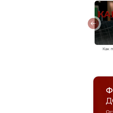
Как 
Ф
Д
Ост