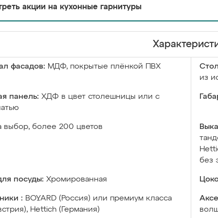
реть акции на кухонные гарнитуры
Характерист
ал фасадов:
МДФ, покрытые плёнкой ПВХ
Сто
из и
я панель:
ХДФ в цвет столешницы или с
Габа
чатью
а выбор, более 200 цветов
Выка
танд
Hett
без 
ля посуды:
Хромированная
Цоко
ники :
BOYARD (Россия) или премиум класса
Аксе
встрия), Hettich (Германия)
волш