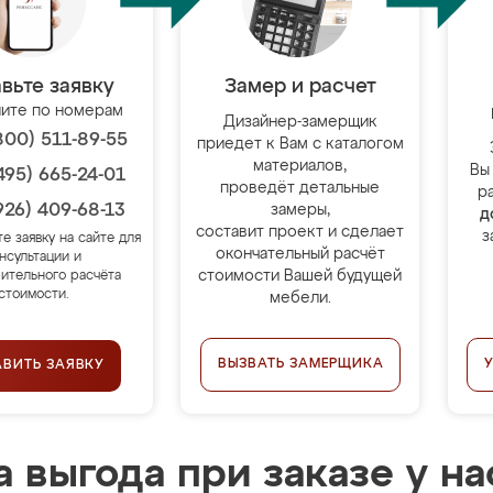
вьте заявку
Замер и расчет
ите по номерам
Дизайнер-замерщик
800) 511-89-55
приедет к Вам с каталогом
материалов,
Вы
495) 665-24-01
проведёт детальные
р
926) 409-68-13
замеры,
д
составит проект и сделает
з
те заявку на сайте для
окончательный расчёт
нсультации и
стоимости Вашей будущей
ительного расчёта
стоимости.
мебели.
ВЫЗВАТЬ ЗАМЕРЩИКА
АВИТЬ ЗАЯВКУ
 выгода при заказе у на