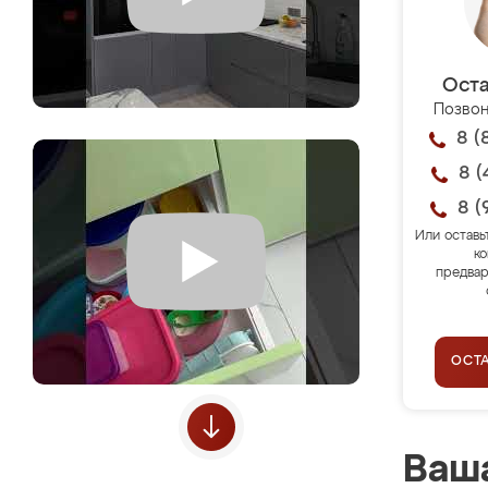
Оста
Позвон
8 (
8 (
8 (
Или оставь
ко
предвар
ОСТ
Ваша