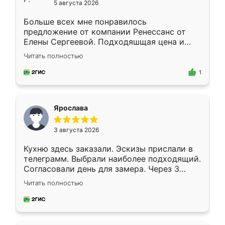
5 августа 2026
Больше всех мне понравилось
предложение от компании Ренессанс от
Елены Сергеевой. Подходяшщая цена и
короткие сроки изготовления. Приехавший
Читать полностью
для замера сотрудник Владислав
предложил по моему эскизу самый
1
подходящий вариант шкафа. Немного его
видоизменил, получилось даже лучше, чем
я хотела.
Ярослава
3 августа 2026
Кухню здесь заказали. Эскизы прислали в
телеграмм. Выбрали наиболее подходящий.
Согласовали день для замера. Через 3
недели кухня была уже готова. Остались
Читать полностью
довольны работой. Спасибо Ренессанс
мебель за качественную работу!