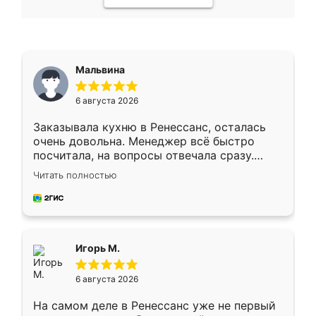
Мальвина
6 августа 2026
Заказывала кухню в Ренессанс, осталась
очень довольна. Менеджер всё быстро
посчитала, на вопросы отвечала сразу.
Замерщик приехал в субботу, подошёл к
Читать полностью
делу со всей ответственностью. Собрали
за день, ребята работали аккуратно, даже
пыли почти не было. Качество отличное,
ящики ходят плавно, ничего не скрипит.
Всё подошло как влитое.
Игорь М.
6 августа 2026
На самом деле в Ренессанс уже не первый