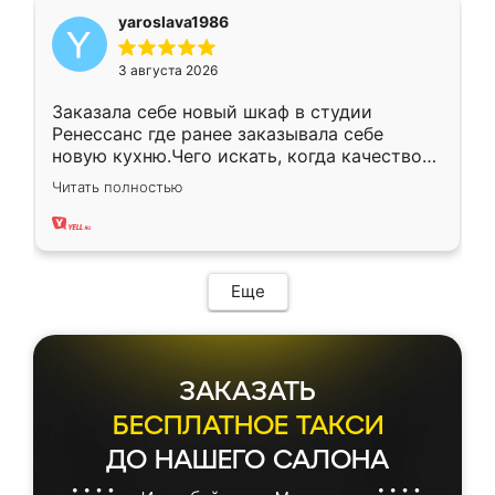
yaroslava1986
3 августа 2026
Заказала себе новый шкаф в студии
Ренессанс где ранее заказывала себе
новую кухню.Чего искать, когда качеством
вполне довольна. Служит кухня уже почти
Читать полностью
два года, нареканий нет.
Еще
ЗАКАЗАТЬ
БЕСПЛАТНОЕ ТАКСИ
ДО НАШЕГО САЛОНА