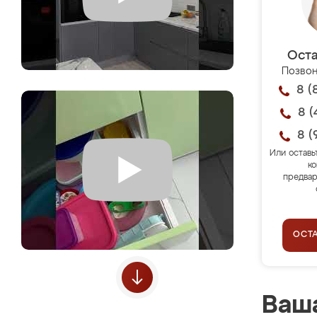
Оста
Позвон
8 (
8 (
8 (
Или оставь
ко
предвар
ОСТ
Ваша