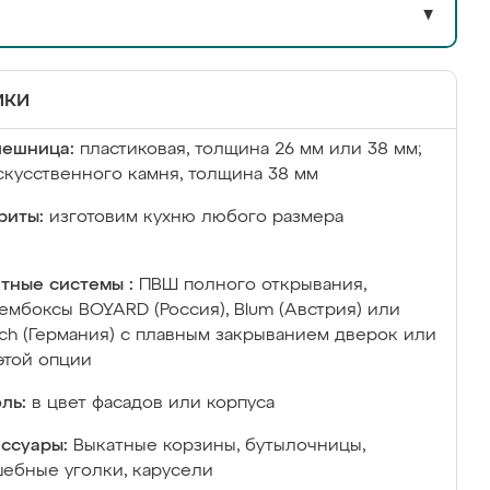
▼
ики
лешница:
пластиковая, толщина 26 мм или 38 мм;
скусственного камня, толщина 38 мм
риты:
изготовим кухню любого размера
тные системы :
ПВШ полного открывания,
ембоксы BOYARD (Россия), Blum (Австрия) или
ich (Германия) с плавным закрыванием дверок или
этой опции
ль:
в цвет фасадов или корпуса
ссуары:
Выкатные корзины, бутылочницы,
ебные уголки, карусели