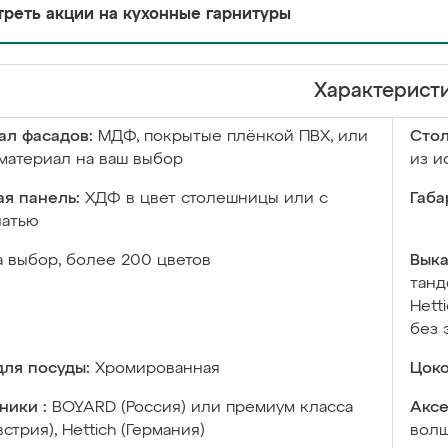
реть акции на кухонные гарнитуры
Характерист
ал фасадов:
МДФ, покрытые плёнкой ПВХ, или
Сто
материал на ваш выбор
из и
я панель:
ХДФ в цвет столешницы или с
Габа
чатью
а выбор, более 200 цветов
Выка
танд
Hett
без 
ля посуды:
Хромированная
Цоко
ники :
BOYARD (Россия) или премиум класса
Аксе
встрия), Hettich (Германия)
волш