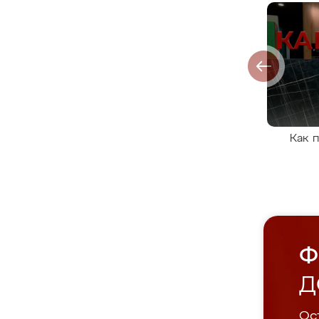
Как 
Ф
Д
Ост