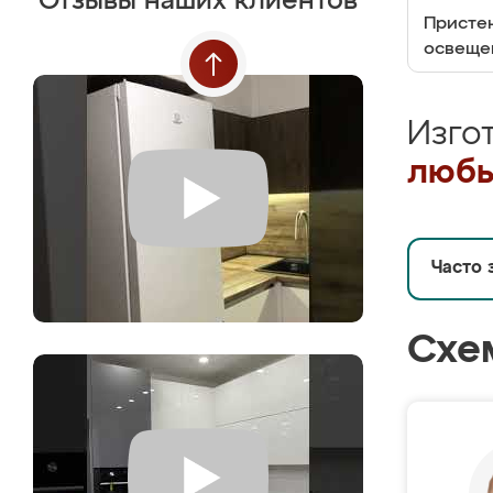
Отзывы наших клиентов
Пристен
освеще
Изго
любы
Часто 
Схе