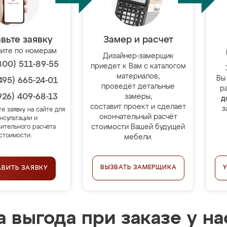
вьте заявку
Замер и расчет
ите по номерам
Дизайнер-замерщик
800) 511-89-55
приедет к Вам с каталогом
материалов,
Вы
495) 665-24-01
проведёт детальные
р
926) 409-68-13
замеры,
д
составит проект и сделает
з
те заявку на сайте для
окончательный расчёт
нсультации и
стоимости Вашей будущей
ительного расчёта
стоимости.
мебели.
ВЫЗВАТЬ ЗАМЕРЩИКА
АВИТЬ ЗАЯВКУ
 выгода при заказе у на