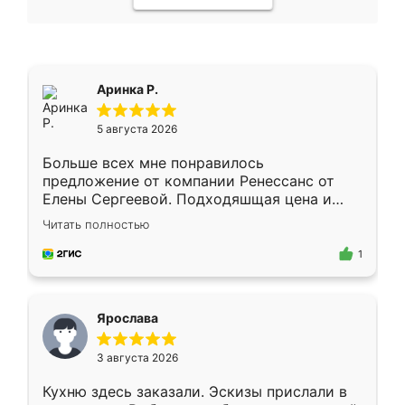
Аринка Р.
5 августа 2026
Больше всех мне понравилось
предложение от компании Ренессанс от
Елены Сергеевой. Подходяшщая цена и
короткие сроки изготовления. Приехавший
Читать полностью
для замера сотрудник Владислав
предложил по моему эскизу самый
1
подходящий вариант шкафа. Немного его
видоизменил, получилось даже лучше, чем
я хотела.
Ярослава
3 августа 2026
Кухню здесь заказали. Эскизы прислали в