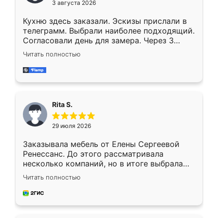
3 августа 2026
Кухню здесь заказали. Эскизы прислали в
телеграмм. Выбрали наиболее подходящий.
Согласовали день для замера. Через 3
недели кухня была уже готова. Остались
Читать полностью
довольны работой. Спасибо Ренессанс
мебель за качественную работу!
Rita S.
29 июля 2026
Заказывала мебель от Елены Сергеевой
Ренессанс. До этого рассматривала
несколько компаний, но в итоге выбрала
эту. Сначала обговорили условия, потом
Читать полностью
приехал замерщик, всё спокойно объяснил
и снял размеры. Изготовили в срок, с
доставкой тоже никаких проблем не
возникло. Сборку выполнили аккуратно,