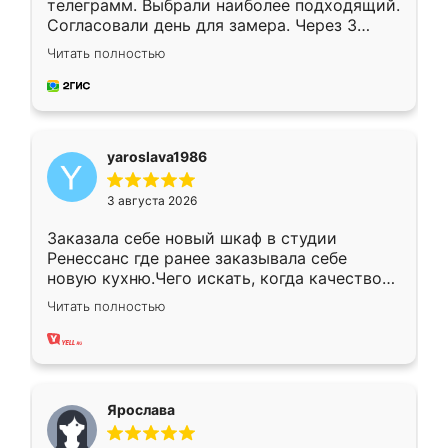
телеграмм. Выбрали наиболее подходящий.
Согласовали день для замера. Через 3
недели кухня была уже готова. Остались
Читать полностью
довольны работой. Спасибо Ренессанс
мебель за качественную работу!
yaroslava1986
3 августа 2026
Заказала себе новый шкаф в студии
Ренессанс где ранее заказывала себе
новую кухню.Чего искать, когда качеством
вполне довольна. Служит кухня уже почти
Читать полностью
два года, нареканий нет.
Ярослава