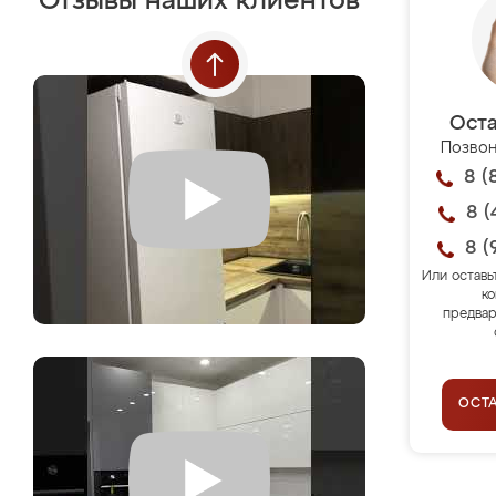
Отзывы наших клиентов
Оста
Позвон
8 (
8 (
8 (
Или оставь
ко
предвар
ОСТ