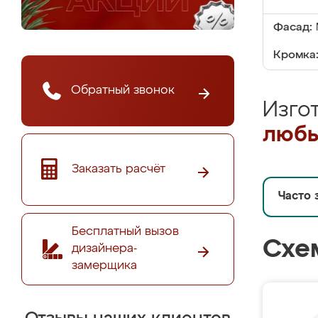
Фасад:
Кромка
Обратный звонок
Изго
любы
Заказать расчёт
Часто 
Бесплатный вызов
Схе
дизайнера-
замерщика