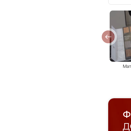
Мат
Ф
Д