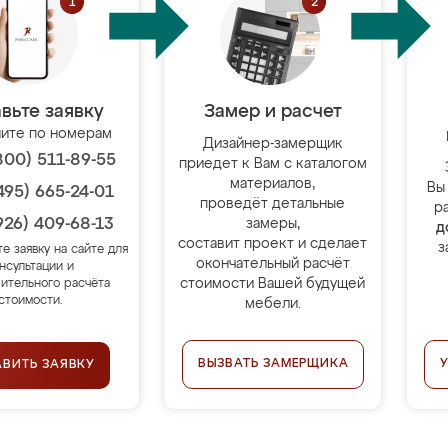
вьте заявку
Замер и расчет
ите по номерам
Дизайнер-замерщик
800) 511-89-55
приедет к Вам с каталогом
материалов,
Вы
495) 665-24-01
проведёт детальные
р
926) 409-68-13
замеры,
д
составит проект и сделает
з
те заявку на сайте для
окончательный расчёт
нсультации и
стоимости Вашей будущей
ительного расчёта
стоимости.
мебели.
ВЫЗВАТЬ ЗАМЕРЩИКА
АВИТЬ ЗАЯВКУ