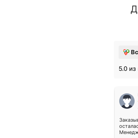
Д
Вс
5.0
из 
Заказыв
осталас
Менедж