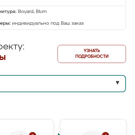
итура:
Boyard, Blum
еры:
индивидуально под Ваш заказ
екту:
УЗНАТЬ
лы
ПОДРОБНОСТИ
▼