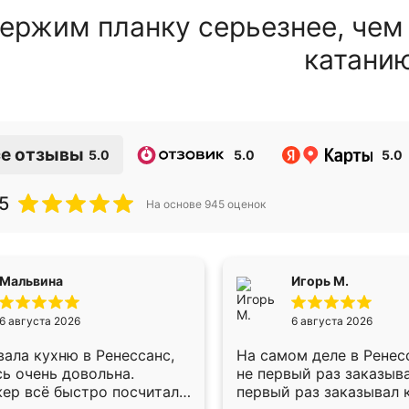
ержим планку серьезнее, чем
катани
е отзывы
5.0
5.0
5.0
5
На основе
945
оценок
Мальвина
Игорь М.
6 августа 2026
6 августа 2026
ала кухню в Ренессанс,
На самом деле в Ренес
ь очень довольна.
не первый раз заказыв
ер всё быстро посчитала,
первый раз заказывал 