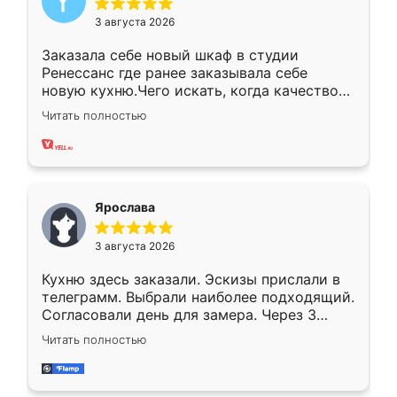
3 августа 2026
Заказала себе новый шкаф в студии
Ренессанс где ранее заказывала себе
новую кухню.Чего искать, когда качеством
вполне довольна. Служит кухня уже почти
Читать полностью
два года, нареканий нет.
Ярослава
3 августа 2026
Кухню здесь заказали. Эскизы прислали в
телеграмм. Выбрали наиболее подходящий.
Согласовали день для замера. Через 3
недели кухня была уже готова. Остались
Читать полностью
довольны работой. Спасибо Ренессанс
мебель за качественную работу!