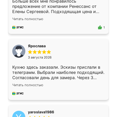
Больше всех мне понравилось
предложение от компании Ренессанс от
Елены Сергеевой. Подходяшщая цена и
короткие сроки изготовления. Приехавший
Читать полностью
для замера сотрудник Владислав
предложил по моему эскизу самый
1
подходящий вариант шкафа. Немного его
видоизменил, получилось даже лучше, чем
я хотела.
Ярослава
3 августа 2026
Кухню здесь заказали. Эскизы прислали в
телеграмм. Выбрали наиболее подходящий.
Согласовали день для замера. Через 3
недели кухня была уже готова. Остались
Читать полностью
довольны работой. Спасибо Ренессанс
мебель за качественную работу!
yaroslava1986