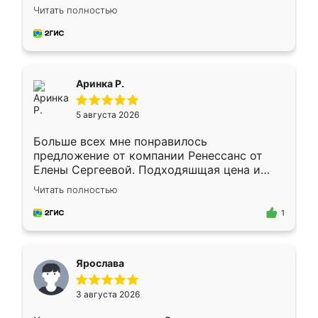
Замерщик приехал в субботу, подошёл к
Читать полностью
делу со всей ответственностью. Собрали
за день, ребята работали аккуратно, даже
пыли почти не было. Качество отличное,
ящики ходят плавно, ничего не скрипит.
Всё подошло как влитое.
Аринка Р.
5 августа 2026
Больше всех мне понравилось
предложение от компании Ренессанс от
Елены Сергеевой. Подходяшщая цена и
короткие сроки изготовления. Приехавший
Читать полностью
для замера сотрудник Владислав
предложил по моему эскизу самый
1
подходящий вариант шкафа. Немного его
видоизменил, получилось даже лучше, чем
я хотела.
Ярослава
3 августа 2026