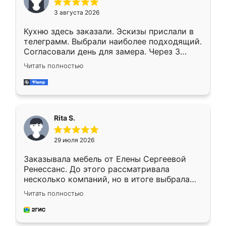
3 августа 2026
Кухню здесь заказали. Эскизы прислали в
телеграмм. Выбрали наиболее подходящий.
Согласовали день для замера. Через 3
недели кухня была уже готова. Остались
Читать полностью
довольны работой. Спасибо Ренессанс
мебель за качественную работу!
Rita S.
29 июля 2026
Заказывала мебель от Елены Сергеевой
Ренессанс. До этого рассматривала
несколько компаний, но в итоге выбрала
эту. Сначала обговорили условия, потом
Читать полностью
приехал замерщик, всё спокойно объяснил
и снял размеры. Изготовили в срок, с
доставкой тоже никаких проблем не