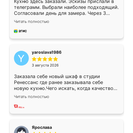
Кухню здесь заказали. Эскизы прислали в
телеграмм. Выбрали наиболее подходящий.
Согласовали день для замера. Через 3
недели кухня была уже готова. Остались
Читать полностью
довольны работой. Спасибо Ренессанс
мебель за качественную работу!
yaroslava1986
3 августа 2026
Заказала себе новый шкаф в студии
Ренессанс где ранее заказывала себе
новую кухню.Чего искать, когда качеством
вполне довольна. Служит кухня уже почти
Читать полностью
два года, нареканий нет.
Ярослава