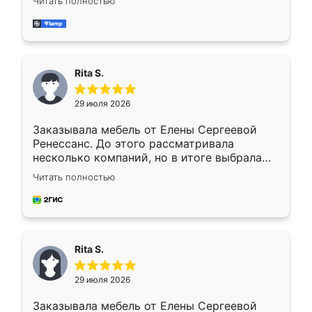
Читать полностью
довольны работой. Спасибо Ренессанс
мебель за качественную работу!
Rita S.
29 июля 2026
Заказывала мебель от Елены Сергеевой
Ренессанс. До этого рассматривала
несколько компаний, но в итоге выбрала
эту. Сначала обговорили условия, потом
Читать полностью
приехал замерщик, всё спокойно объяснил
и снял размеры. Изготовили в срок, с
доставкой тоже никаких проблем не
возникло. Сборку выполнили аккуратно,
мебель сразу встала на свое место без
Rita S.
каких-либо доработок. Качеством осталась
довольна, все выглядит так, как и ожидала.
29 июля 2026
Заказывала мебель от Елены Сергеевой