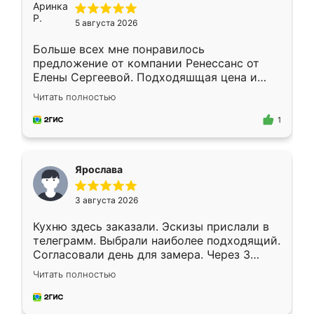
5 августа 2026
Больше всех мне понравилось
предложение от компании Ренессанс от
Елены Сергеевой. Подходяшщая цена и
короткие сроки изготовления. Приехавший
Читать полностью
для замера сотрудник Владислав
предложил по моему эскизу самый
1
подходящий вариант шкафа. Немного его
видоизменил, получилось даже лучше, чем
я хотела.
Ярослава
3 августа 2026
Кухню здесь заказали. Эскизы прислали в
телеграмм. Выбрали наиболее подходящий.
Согласовали день для замера. Через 3
недели кухня была уже готова. Остались
Читать полностью
довольны работой. Спасибо Ренессанс
мебель за качественную работу!