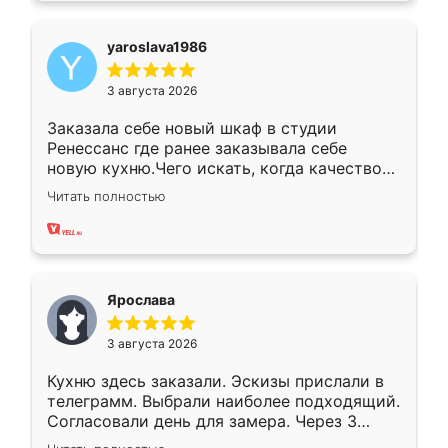
yaroslava1986
3 августа 2026
Заказала себе новый шкаф в студии
Ренессанс где ранее заказывала себе
новую кухню.Чего искать, когда качеством
вполне довольна. Служит кухня уже почти
Читать полностью
два года, нареканий нет.
Ярослава
3 августа 2026
Кухню здесь заказали. Эскизы прислали в
телеграмм. Выбрали наиболее подходящий.
Согласовали день для замера. Через 3
недели кухня была уже готова. Остались