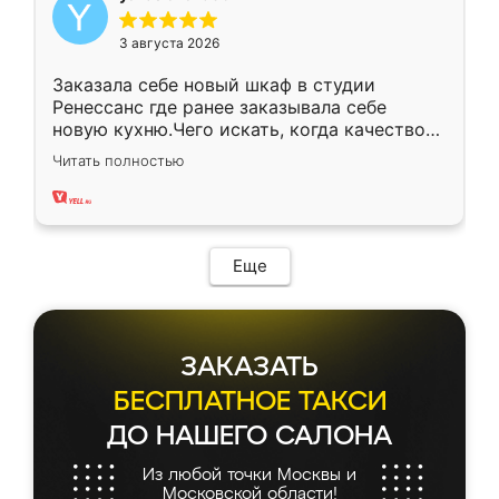
3 августа 2026
Заказала себе новый шкаф в студии
Ренессанс где ранее заказывала себе
новую кухню.Чего искать, когда качеством
вполне довольна. Служит кухня уже почти
Читать полностью
два года, нареканий нет.
Еще
ЗАКАЗАТЬ
БЕСПЛАТНОЕ ТАКСИ
ДО НАШЕГО САЛОНА
Из любой точки Москвы и
Московской области!