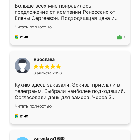
Больше всех мне понравилось
предложение от компании Ренессанс от
Елены Сергеевой. Подходяшщая цена и
короткие сроки изготовления. Приехавший
Читать полностью
для замера сотрудник Владислав
предложил по моему эскизу самый
1
подходящий вариант шкафа. Немного его
видоизменил, получилось даже лучше, чем
я хотела.
Ярослава
3 августа 2026
Кухню здесь заказали. Эскизы прислали в
телеграмм. Выбрали наиболее подходящий.
Согласовали день для замера. Через 3
недели кухня была уже готова. Остались
Читать полностью
довольны работой. Спасибо Ренессанс
мебель за качественную работу!
yaroslava1986