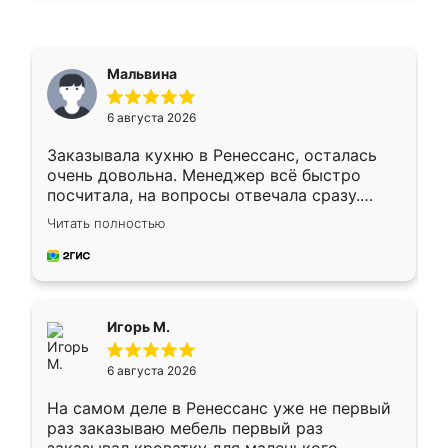
Мальвина
6 августа 2026
Заказывала кухню в Ренессанс, осталась
очень довольна. Менеджер всё быстро
посчитала, на вопросы отвечала сразу.
Замерщик приехал в субботу, подошёл к
Читать полностью
делу со всей ответственностью. Собрали
за день, ребята работали аккуратно, даже
пыли почти не было. Качество отличное,
ящики ходят плавно, ничего не скрипит.
Всё подошло как влитое.
Игорь М.
6 августа 2026
На самом деле в Ренессанс уже не первый
раз заказываю мебель первый раз