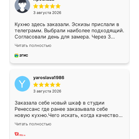
3 августа 2026
Кухню здесь заказали. Эскизы прислали в
телеграмм. Выбрали наиболее подходящий.
Согласовали день для замера. Через 3
недели кухня была уже готова. Остались
Читать полностью
довольны работой. Спасибо Ренессанс
мебель за качественную работу!
yaroslava1986
3 августа 2026
Заказала себе новый шкаф в студии
Ренессанс где ранее заказывала себе
новую кухню.Чего искать, когда качеством
вполне довольна. Служит кухня уже почти
Читать полностью
два года, нареканий нет.