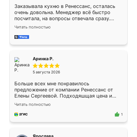
Заказывала кухню в Ренессанс, осталась
очень довольна. Менеджер всё быстро
посчитала, на вопросы отвечала сразу.
Замерщик приехал в субботу, подошёл к
Читать полностью
делу со всей ответственностью. Собрали
за день, ребята работали аккуратно, даже
пыли почти не было. Качество отличное,
ящики ходят плавно, ничего не скрипит.
Всё подошло как влитое.
Аринка Р.
5 августа 2026
Больше всех мне понравилось
предложение от компании Ренессанс от
Елены Сергеевой. Подходяшщая цена и
короткие сроки изготовления. Приехавший
Читать полностью
для замера сотрудник Владислав
предложил по моему эскизу самый
1
подходящий вариант шкафа. Немного его
видоизменил, получилось даже лучше, чем
я хотела.
Ярослава