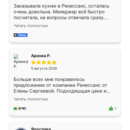
Заказывала кухню в Ренессанс, осталась
очень довольна. Менеджер всё быстро
посчитала, на вопросы отвечала сразу.
Замерщик приехал в субботу, подошёл к
Читать полностью
делу со всей ответственностью. Собрали
за день, ребята работали аккуратно, даже
пыли почти не было. Качество отличное,
ящики ходят плавно, ничего не скрипит.
Всё подошло как влитое.
Аринка Р.
5 августа 2026
Больше всех мне понравилось
предложение от компании Ренессанс от
Елены Сергеевой. Подходяшщая цена и
короткие сроки изготовления. Приехавший
Читать полностью
для замера сотрудник Владислав
предложил по моему эскизу самый
1
подходящий вариант шкафа. Немного его
видоизменил, получилось даже лучше, чем
я хотела.
Ярослава