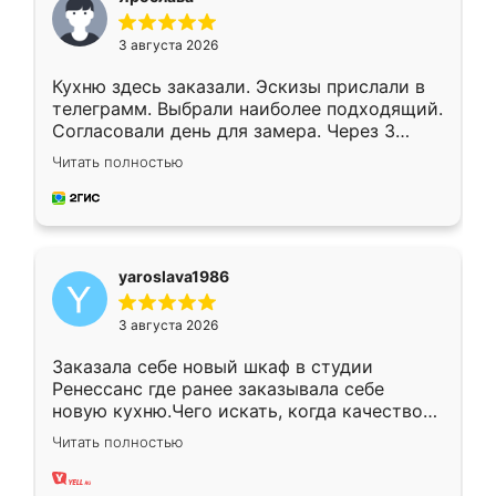
3 августа 2026
Кухню здесь заказали. Эскизы прислали в
телеграмм. Выбрали наиболее подходящий.
Согласовали день для замера. Через 3
недели кухня была уже готова. Остались
Читать полностью
довольны работой. Спасибо Ренессанс
мебель за качественную работу!
yaroslava1986
3 августа 2026
Заказала себе новый шкаф в студии
Ренессанс где ранее заказывала себе
новую кухню.Чего искать, когда качеством
вполне довольна. Служит кухня уже почти
Читать полностью
два года, нареканий нет.