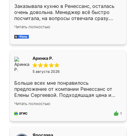
Заказывала кухню в Ренессанс, осталась
очень довольна. Менеджер всё быстро
посчитала, на вопросы отвечала сразу.
Замерщик приехал в субботу, подошёл к
Читать полностью
делу со всей ответственностью. Собрали
за день, ребята работали аккуратно, даже
пыли почти не было. Качество отличное,
ящики ходят плавно, ничего не скрипит.
Всё подошло как влитое.
Аринка Р.
5 августа 2026
Больше всех мне понравилось
предложение от компании Ренессанс от
Елены Сергеевой. Подходяшщая цена и
короткие сроки изготовления. Приехавший
Читать полностью
для замера сотрудник Владислав
предложил по моему эскизу самый
1
подходящий вариант шкафа. Немного его
видоизменил, получилось даже лучше, чем
я хотела.
Ярослава