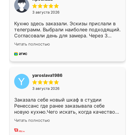
3 августа 2026
Кухню здесь заказали. Эскизы прислали в
телеграмм. Выбрали наиболее подходящий.
Согласовали день для замера. Через 3
недели кухня была уже готова. Остались
Читать полностью
довольны работой. Спасибо Ренессанс
мебель за качественную работу!
yaroslava1986
3 августа 2026
Заказала себе новый шкаф в студии
Ренессанс где ранее заказывала себе
новую кухню.Чего искать, когда качеством
вполне довольна. Служит кухня уже почти
Читать полностью
два года, нареканий нет.