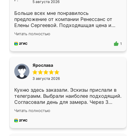
5 августа 2026
Больше всех мне понравилось
предложение от компании Ренессанс от
Елены Сергеевой. Подходяшщая цена и
короткие сроки изготовления. Приехавший
Читать полностью
для замера сотрудник Владислав
предложил по моему эскизу самый
1
подходящий вариант шкафа. Немного его
видоизменил, получилось даже лучше, чем
я хотела.
Ярослава
3 августа 2026
Кухню здесь заказали. Эскизы прислали в
телеграмм. Выбрали наиболее подходящий.
Согласовали день для замера. Через 3
недели кухня была уже готова. Остались
Читать полностью
довольны работой. Спасибо Ренессанс
мебель за качественную работу!