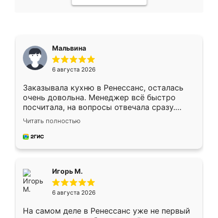
Мальвина
6 августа 2026
Заказывала кухню в Ренессанс, осталась
очень довольна. Менеджер всё быстро
посчитала, на вопросы отвечала сразу.
Замерщик приехал в субботу, подошёл к
Читать полностью
делу со всей ответственностью. Собрали
за день, ребята работали аккуратно, даже
пыли почти не было. Качество отличное,
ящики ходят плавно, ничего не скрипит.
Всё подошло как влитое.
Игорь М.
6 августа 2026
На самом деле в Ренессанс уже не первый