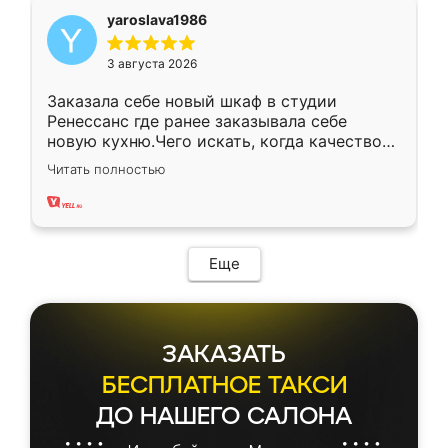
yaroslava1986
3 августа 2026
Заказала себе новый шкаф в студии
Ренессанс где ранее заказывала себе
новую кухню.Чего искать, когда качеством
вполне довольна. Служит кухня уже почти
Читать полностью
два года, нареканий нет.
Еще
ЗАКАЗАТЬ
БЕСПЛАТНОЕ ТАКСИ
ДО НАШЕГО САЛОНА