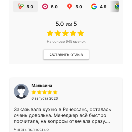
5.0
5.0
5.0
4.9
5.0
5.0
из 5
На основе
945
оценок
Оставить отзыв
Мальвина
6 августа 2026
Заказывала кухню в Ренессанс, осталась
очень довольна. Менеджер всё быстро
посчитала, на вопросы отвечала сразу.
Замерщик приехал в субботу, подошёл к
Читать полностью