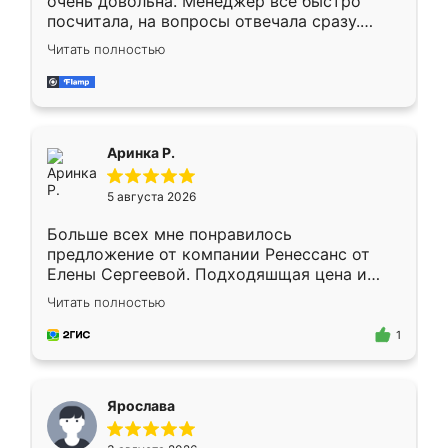
очень довольна. Менеджер всё быстро
посчитала, на вопросы отвечала сразу.
Замерщик приехал в субботу, подошёл к
Читать полностью
делу со всей ответственностью. Собрали
за день, ребята работали аккуратно, даже
пыли почти не было. Качество отличное,
ящики ходят плавно, ничего не скрипит.
Всё подошло как влитое.
Аринка Р.
5 августа 2026
Больше всех мне понравилось
предложение от компании Ренессанс от
Елены Сергеевой. Подходяшщая цена и
короткие сроки изготовления. Приехавший
Читать полностью
для замера сотрудник Владислав
предложил по моему эскизу самый
1
подходящий вариант шкафа. Немного его
видоизменил, получилось даже лучше, чем
я хотела.
Ярослава