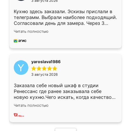
3 августа 2026
Кухню здесь заказали. Эскизы прислали в
телеграмм. Выбрали наиболее подходящий.
Согласовали день для замера. Через 3
недели кухня была уже готова. Остались
Читать полностью
довольны работой. Спасибо Ренессанс
мебель за качественную работу!
yaroslava1986
3 августа 2026
Заказала себе новый шкаф в студии
Ренессанс где ранее заказывала себе
новую кухню.Чего искать, когда качеством
вполне довольна. Служит кухня уже почти
Читать полностью
два года, нареканий нет.