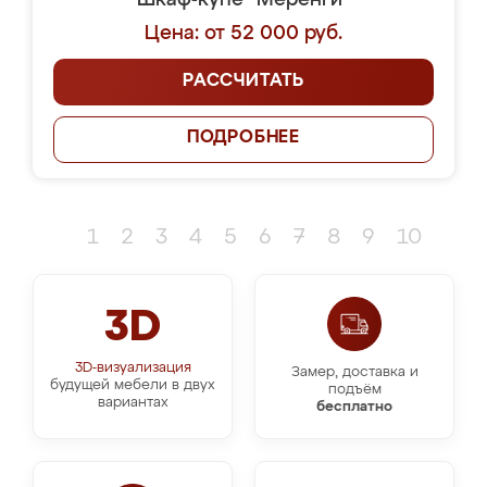
Шкаф-купе "Меренги"
Цена: от 52 000 руб.
РАССЧИТАТЬ
ПОДРОБНЕЕ
1
2
3
4
5
6
7
8
9
10
3D
3D-визуализация
Замер, доставка и
будущей мебели в двух
подъём
вариантах
бесплатно